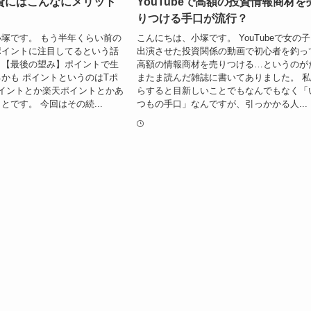
資にはこんなにメリット
YouTubeで高額の投資情報商材を
りつける手口が流行？
塚です。 もう半年くらい前の
こんにちは、小塚です。 YouTubeで女の
ポイントに注目してるという話
出演させた投資関係の動画で初心者を釣っ
。【最後の望み】ポイントで生
高額の情報商材を売りつける…というのが
かも ポイントというのはTポ
またま読んだ雑誌に書いてありました。 
イントとか楽天ポイントとかあ
らすると目新しいことでもなんでもなく「
とです。 今回はその続...
つもの手口」なんですが、引っかかる人...