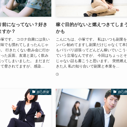
り前になってない？好き
稼ぐ目的がないと燃えつきてしま
ますか？
かも
塚です。 コロナ自粛には良い
こんにちは、小塚です。 私はいつも副業
意味でも慣れてしまったんじゃ
ンバン勧めてますし副業だけじゃなくて本
。 行きたくない飲み会に行か
もバリバリ頑張ってどんどん稼いでいこう
なった反面、友達と楽しく飲み
ていう立場なんですが、 今回はちょっと
ってしまいました。 まだまだ
じゃない話も書こうと思います。 突然燃
て脅されてますが、感染...
きた人 私の知り合いで副業と本業を...
自己啓発
自己