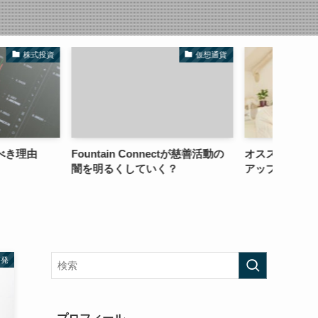
仮想通貨
コーチング
n Connectが慈善活動の
オススメの５つの在宅副業で収入
組織
していく？
アップと自由を手に入れよう！
搾取
啓発