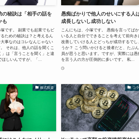
功の秘訣は「相手の話を
愚痴ばかりで他人のせいにする人
かも
成長しないし成功しない
塚です。 副業でも起業でもビ
こんにちは、小塚です。 愚痴を言ってば
するための秘訣は？と考えるん
いる人と自分でできることを考えて前向き
番大事なのはコレなんじゃない
改善していける人とどっちが成功するでし
。 それは、他人の話を聞くこ
うか？ こう問いかけると後者だと、たぶ
く」は「言うことを聞く」と違
員が思うと思います。ですが、実際には愚
でほしいんですが、「...
を言う人の方が圧倒的に多いです。 私...
株式投資
コ