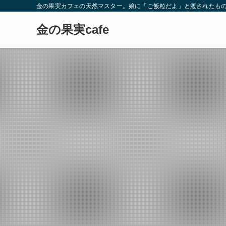
金の果実カフェの天然マスター。娘に「ご飯粒だよ」と渡されたもの
金の果実cafe