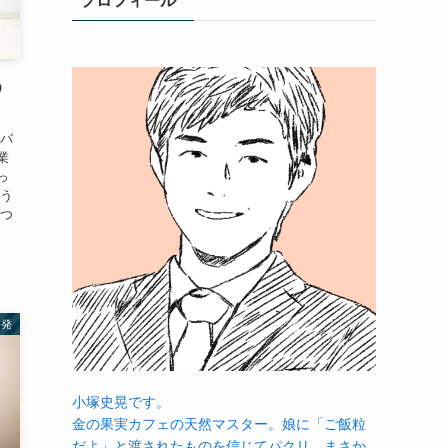
プロフィール
う
をバ
業
っ
そう
えつ
啓発
小塚史晃です。
金の果実カフェの天然マスター。娘に「ご飯粒
だよ」と渡されたものを信じてパクリ…まさか