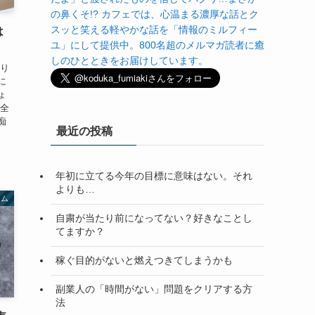
の鼻くそ!? カフェでは、心温まる濃厚な話とク
スッと笑える軽やかな話を「情報のミルフィー
は
ユ」にして提供中。800名超のメルマガ読者に癒
しのひとときをお届けしています。
かり
に
ょ
ん全
痴
最近の投稿
年初に立てる今年の目標に意味はない。それ
よりも…
ラム
自粛が当たり前になってない？好きなことし
てますか？
稼ぐ目的がないと燃えつきてしまうかも
副業人の「時間がない」問題をクリアする方
法