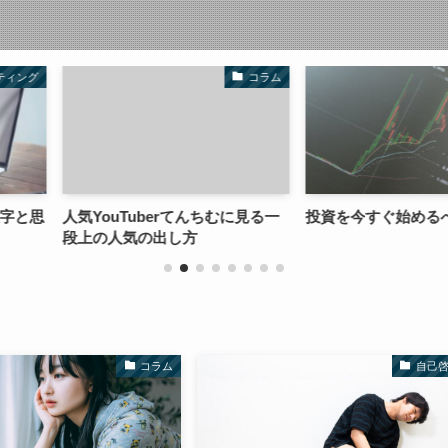
コラム
株式投資
rてんちむに見る一
投資を今すぐ始めるべき理由
Fountai
し方
闇を明るく
コラム
自己