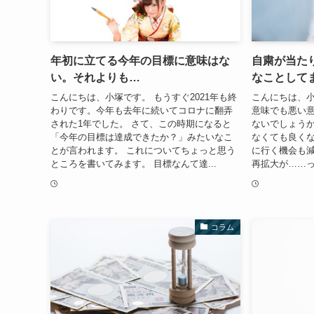
年初に立てる今年の目標に意味はな
自粛が当た
い。それよりも…
なことして
こんにちは、小塚です。 もうすぐ2021年も終
こんにちは、小
わりです。今年も去年に続いてコロナに翻弄
意味でも悪い
された1年でした。 さて、この時期になると
ないでしょうか
「今年の目標は達成できたか？」みたいなこ
なくても良く
とが言われます。 これについてちょっと思う
に行く機会も減
ところを書いてみます。 目標なんて達...
再拡大が……っ
コラム