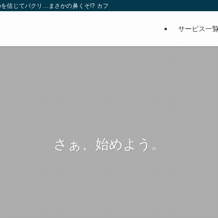
を信じてパクリ…まさかの鼻くそ!? カフェでは、心温まる濃厚な話とクスッと笑
サービス一
さぁ、始めよう。