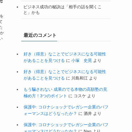
売
ビジネス成功の秘訣は「相手の話を聞くこ
と」かも
子を
て
た
私か
最近のコメント
い
好き（得意）なことでビジネスになる可能性
があることを見つける
に
小塚 史晃
より
好き（得意）なことでビジネスになる可能性
があることを見つける
に
川島和江
より
もう騙されない 成果のでる本物の高額塾の見
極め方！3つのポイント
に
コスケ
より
保護中: コロナショックでレガシー企業のパフ
ォーマンスはどうなったか？
に
酒井
より
保護中: コロナショックでレガシー企業のパフ
ォーマンスはどうなったか？
に
Nao
より