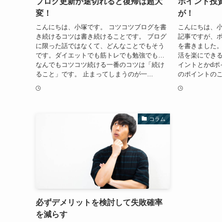
ブログ更新が途切れると復帰は超大
ポイント投
変！
が！
こんにちは、小塚です。 コツコツブログを書
こんにちは、小
き続けるコツは書き続けることです。 ブログ
記事ですが、
に限った話ではなくて、どんなことでもそう
を書きました
です。ダイエットでも筋トレでも勉強でも…
活を楽にできる
なんでもコツコツ続ける一番のコツは「続け
イントとかdポ
ること」です。 止まってしまうのが一...
のポイントのこ
コラム
必ずデメリットを検討して失敗確率
を減らす