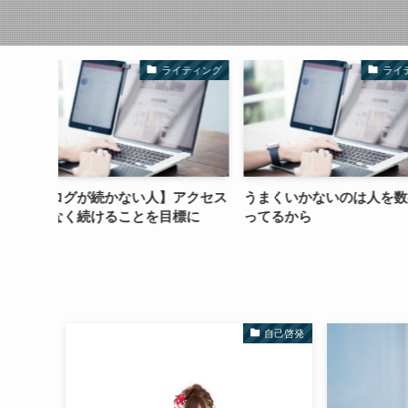
ライティング
ライティング
】アクセス
うまくいかないのは人を数字と思
人気YouTube
目標に
ってるから
段上の人気の出
自己啓発