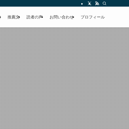
える軽やかな話を「情報のミルフィーユ」にして提供中。800名超のメルマガ読
覧
推薦文
読者の声
お問い合わせ
プロフィール