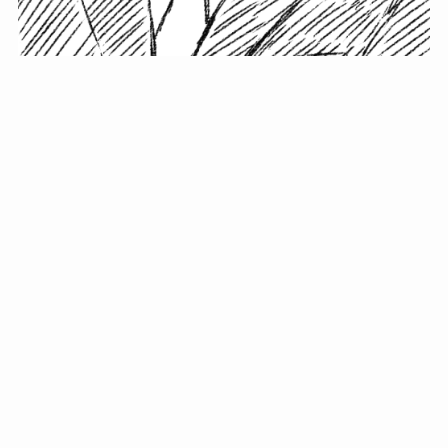
小塚史晃です。
金の果実カフェの天然マスター。娘に「ご飯粒だよ」と
渡されたものを信じてパクリ…まさかの鼻くそ!? カフェ
では、心温まる濃厚な話とクスッと笑える軽やかな話を
「情報のミルフィーユ」にして提供中。800名超のメルマ
ガ読者に癒しのひとときをお届けしています。
最近の投稿
年初に立てる今年の目標に意味はない。それよりも…
自粛が当たり前になってない？好きなことしてます