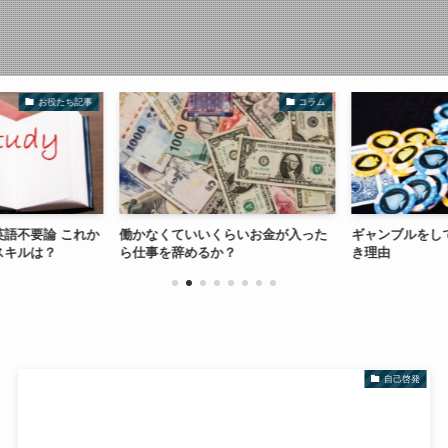
お役たち記事
コラム
語不要論 これか
働かなくていいくらいお金が入った
ギャンブルをし
スキルは？
ら仕事を辞めるか？
き理由
自己啓発