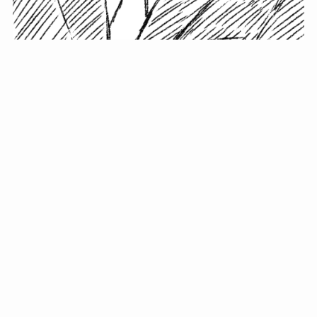
小塚史晃です。
金の果実カフェの天然マスター。娘に「ご飯粒だよ」と
渡されたものを信じてパクリ…まさかの鼻くそ!? カフェ
では、心温まる濃厚な話とクスッと笑える軽やかな話を
「情報のミルフィーユ」にして提供中。800名超のメルマ
ガ読者に癒しのひとときをお届けしています。
最近の投稿
年初に立てる今年の目標に意味はない。それよりも…
自粛が当たり前になってない？好きなことしてます