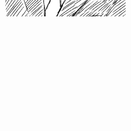
小塚史晃です。
金の果実カフェの天然マスター。娘に「ご飯粒だよ」と
渡されたものを信じてパクリ…まさかの鼻くそ!? カフェ
では、心温まる濃厚な話とクスッと笑える軽やかな話を
「情報のミルフィーユ」にして提供中。800名超のメルマ
ガ読者に癒しのひとときをお届けしています。
最近の投稿
年初に立てる今年の目標に意味はない。それよりも…
自粛が当たり前になってない？好きなことしてます