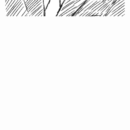
小塚史晃です。
金の果実カフェの天然マスター。娘に「ご飯粒だよ」と
渡されたものを信じてパクリ…まさかの鼻くそ!? カフェ
では、心温まる濃厚な話とクスッと笑える軽やかな話を
「情報のミルフィーユ」にして提供中。800名超のメルマ
ガ読者に癒しのひとときをお届けしています。
最近の投稿
年初に立てる今年の目標に意味はない。それよりも…
自粛が当たり前になってない？好きなことしてます