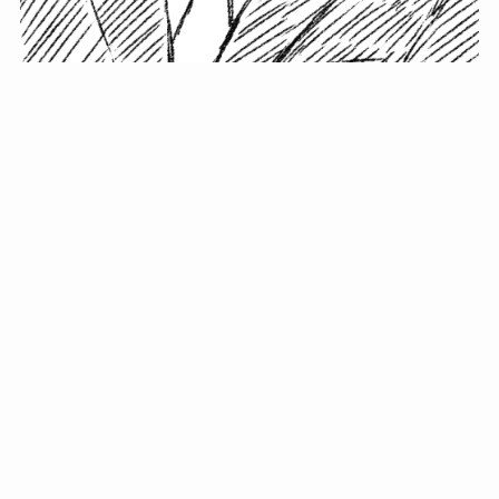
小塚史晃です。
金の果実カフェの天然マスター。娘に「ご飯粒だよ」と
渡されたものを信じてパクリ…まさかの鼻くそ!? カフェ
では、心温まる濃厚な話とクスッと笑える軽やかな話を
「情報のミルフィーユ」にして提供中。800名超のメルマ
ガ読者に癒しのひとときをお届けしています。
最近の投稿
年初に立てる今年の目標に意味はない。それよりも…
自粛が当たり前になってない？好きなことしてます