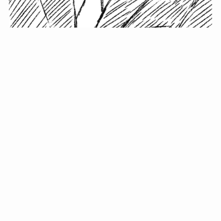
小塚史晃です。
金の果実カフェの天然マスター。娘に「ご飯粒だよ」と
渡されたものを信じてパクリ…まさかの鼻くそ!? カフェ
では、心温まる濃厚な話とクスッと笑える軽やかな話を
「情報のミルフィーユ」にして提供中。800名超のメルマ
ガ読者に癒しのひとときをお届けしています。
最近の投稿
年初に立てる今年の目標に意味はない。それよりも…
自粛が当たり前になってない？好きなことしてます