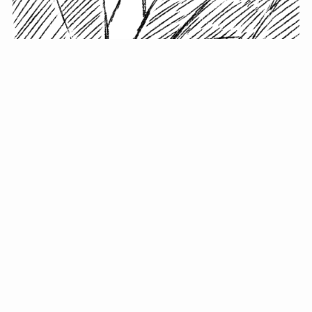
小塚史晃です。
金の果実カフェの天然マスター。娘に「ご飯粒だよ」と
渡されたものを信じてパクリ…まさかの鼻くそ!? カフェ
では、心温まる濃厚な話とクスッと笑える軽やかな話を
「情報のミルフィーユ」にして提供中。800名超のメルマ
ガ読者に癒しのひとときをお届けしています。
最近の投稿
年初に立てる今年の目標に意味はない。それよりも…
自粛が当たり前になってない？好きなことしてます