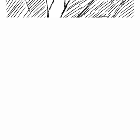
小塚史晃です。
金の果実カフェの天然マスター。娘に「ご飯粒だよ」と
渡されたものを信じてパクリ…まさかの鼻くそ!? カフェ
では、心温まる濃厚な話とクスッと笑える軽やかな話を
「情報のミルフィーユ」にして提供中。800名超のメルマ
ガ読者に癒しのひとときをお届けしています。
最近の投稿
年初に立てる今年の目標に意味はない。それよりも…
自粛が当たり前になってない？好きなことしてます