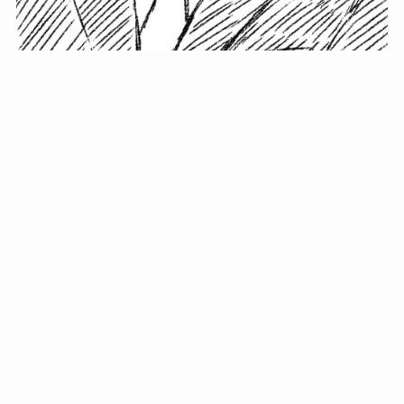
小塚史晃です。
金の果実カフェの天然マスター。娘に「ご飯粒だよ」と
渡されたものを信じてパクリ…まさかの鼻くそ!? カフェ
では、心温まる濃厚な話とクスッと笑える軽やかな話を
「情報のミルフィーユ」にして提供中。800名超のメルマ
ガ読者に癒しのひとときをお届けしています。
最近の投稿
年初に立てる今年の目標に意味はない。それよりも…
自粛が当たり前になってない？好きなことしてます