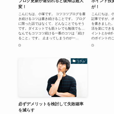
ブログ更新が途切れると復帰は超大
ポイント投
変！
が！
こんにちは、小塚です。 コツコツブログを書
こんにちは、小
き続けるコツは書き続けることです。 ブログ
記事ですが、
に限った話ではなくて、どんなことでもそう
を書きました
です。ダイエットでも筋トレでも勉強でも…
活を楽にできる
なんでもコツコツ続ける一番のコツは「続け
イントとかdポ
ること」です。 止まってしまうのが一...
のポイントのこ
コラム
必ずデメリットを検討して失敗確率
を減らす