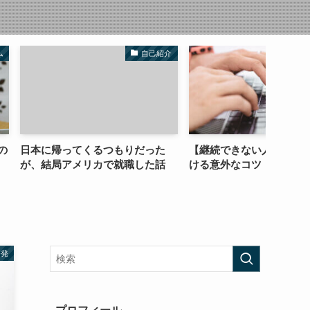
自己紹介
ライティング
くるつもりだった
【継続できない人へ】ブログを続
ネット
リカで就職した話
ける意外なコツ
か？
啓発