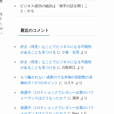
売
ビジネス成功の秘訣は「相手の話を聞くこ
と」かも
子を
て
た
私か
最近のコメント
い
好き（得意）なことでビジネスになる可能性
があることを見つける
に
小塚 史晃
より
好き（得意）なことでビジネスになる可能性
があることを見つける
に
川島和江
より
もう騙されない 成果のでる本物の高額塾の見
極め方！3つのポイント
に
コスケ
より
保護中: コロナショックでレガシー企業のパフ
ォーマンスはどうなったか？
に
酒井
より
保護中: コロナショックでレガシー企業のパフ
ォーマンスはどうなったか？
に
Nao
より