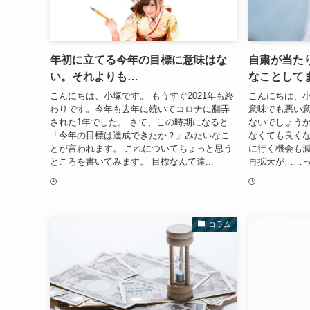
年初に立てる今年の目標に意味はな
自粛が当た
い。それよりも…
なことして
こんにちは、小塚です。 もうすぐ2021年も終
こんにちは、小
わりです。今年も去年に続いてコロナに翻弄
意味でも悪い
された1年でした。 さて、この時期になると
ないでしょうか
「今年の目標は達成できたか？」みたいなこ
なくても良く
とが言われます。 これについてちょっと思う
に行く機会も減
ところを書いてみます。 目標なんて達...
再拡大が……っ
コラム