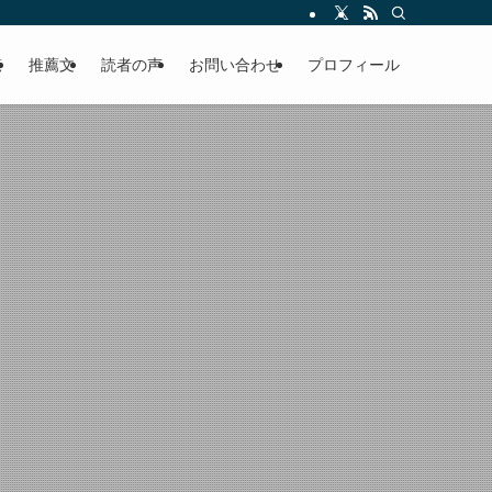
える軽やかな話を「情報のミルフィーユ」にして提供中。800名超のメルマガ読
覧
推薦文
読者の声
お問い合わせ
プロフィール