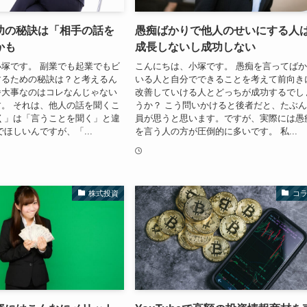
功の秘訣は「相手の話を
愚痴ばかりで他人のせいにする人
かも
成長しないし成功しない
塚です。 副業でも起業でもビ
こんにちは、小塚です。 愚痴を言ってば
するための秘訣は？と考えるん
いる人と自分でできることを考えて前向き
番大事なのはコレなんじゃない
改善していける人とどっちが成功するでし
。 それは、他人の話を聞くこ
うか？ こう問いかけると後者だと、たぶ
く」は「言うことを聞く」と違
員が思うと思います。ですが、実際には愚
でほしいんですが、「...
を言う人の方が圧倒的に多いです。 私...
株式投資
コ