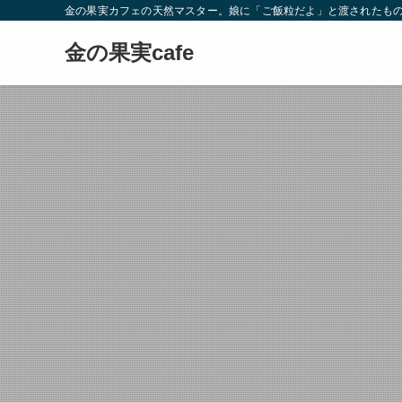
金の果実カフェの天然マスター。娘に「ご飯粒だよ」と渡されたもの
金の果実cafe