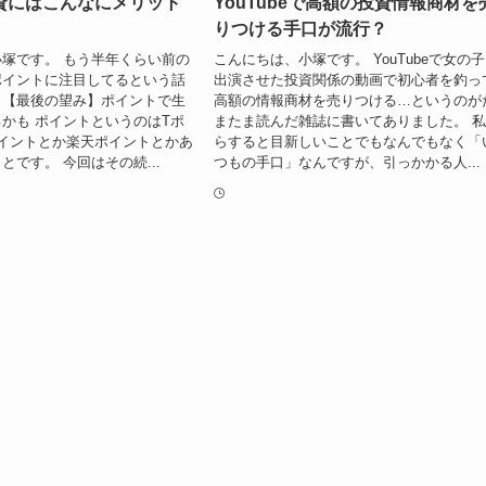
資にはこんなにメリット
YouTubeで高額の投資情報商材を
りつける手口が流行？
塚です。 もう半年くらい前の
こんにちは、小塚です。 YouTubeで女の
ポイントに注目してるという話
出演させた投資関係の動画で初心者を釣っ
。【最後の望み】ポイントで生
高額の情報商材を売りつける…というのが
かも ポイントというのはTポ
またま読んだ雑誌に書いてありました。 
イントとか楽天ポイントとかあ
らすると目新しいことでもなんでもなく「
とです。 今回はその続...
つもの手口」なんですが、引っかかる人...