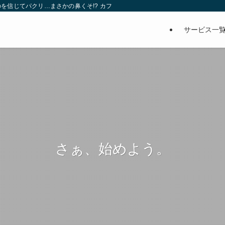
を信じてパクリ…まさかの鼻くそ!? カフェでは、心温まる濃厚な話とクスッと笑
サービス一
さぁ、始めよう。