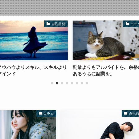
自己啓発
コラム
ル、スキルより
副業よりもアルバイトを。余裕の
日本に帰って
あるうちに副業を。
が、結局アメ
コラム
自己