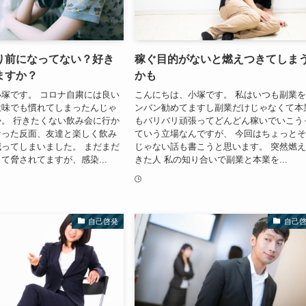
り前になってない？好き
稼ぐ目的がないと燃えつきてしま
ますか？
かも
塚です。 コロナ自粛には良い
こんにちは、小塚です。 私はいつも副業
意味でも慣れてしまったんじゃ
ンバン勧めてますし副業だけじゃなくて本
。 行きたくない飲み会に行か
もバリバリ頑張ってどんどん稼いでいこう
なった反面、友達と楽しく飲み
ていう立場なんですが、 今回はちょっと
ってしまいました。 まだまだ
じゃない話も書こうと思います。 突然燃
て脅されてますが、感染...
きた人 私の知り合いで副業と本業を...
自己啓発
自己