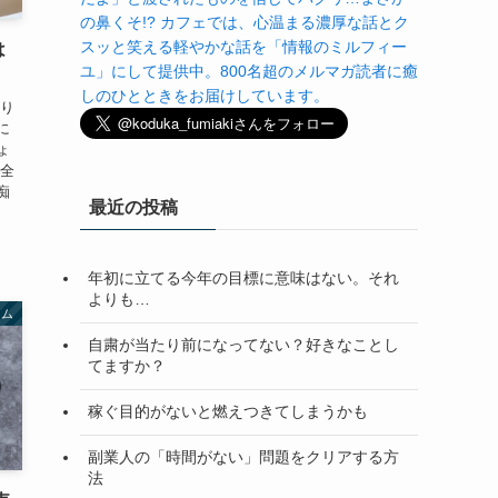
の鼻くそ!? カフェでは、心温まる濃厚な話とク
スッと笑える軽やかな話を「情報のミルフィー
は
ユ」にして提供中。800名超のメルマガ読者に癒
しのひとときをお届けしています。
かり
に
ょ
ん全
痴
最近の投稿
年初に立てる今年の目標に意味はない。それ
よりも…
ラム
自粛が当たり前になってない？好きなことし
てますか？
稼ぐ目的がないと燃えつきてしまうかも
副業人の「時間がない」問題をクリアする方
法