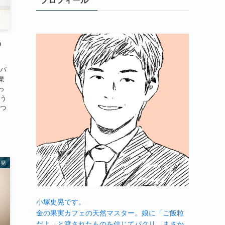
プロフィール
う
をバ
業
っ
そう
えつ
啓発
小塚史晃です。
金の果実カフェの天然マスター。娘に「ご飯粒
だよ」と渡されたものを信じてパクリ…まさか