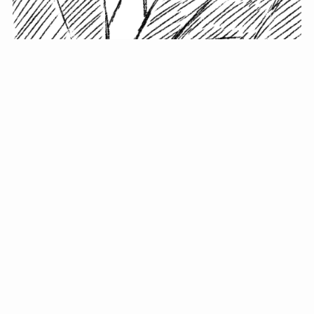
小塚史晃です。
金の果実カフェの天然マスター。娘に「ご飯粒だよ」と
渡されたものを信じてパクリ…まさかの鼻くそ!? カフェ
では、心温まる濃厚な話とクスッと笑える軽やかな話を
「情報のミルフィーユ」にして提供中。800名超のメルマ
ガ読者に癒しのひとときをお届けしています。
最近の投稿
年初に立てる今年の目標に意味はない。それよりも…
自粛が当たり前になってない？好きなことしてます