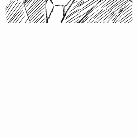
小塚史晃です。
金の果実カフェの天然マスター。娘に「ご飯粒だよ」と
渡されたものを信じてパクリ…まさかの鼻くそ!? カフェ
では、心温まる濃厚な話とクスッと笑える軽やかな話を
「情報のミルフィーユ」にして提供中。800名超のメルマ
ガ読者に癒しのひとときをお届けしています。
最近の投稿
年初に立てる今年の目標に意味はない。それよりも…