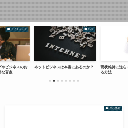
ライティング
転売
グやビジネスのお
ネットビジネスは本当にあるのか？
現状維持に逆ら
外な盲点
る方法
自己啓発