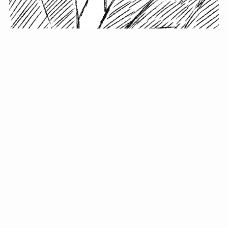
小塚史晃です。
金の果実カフェの天然マスター。娘に「ご飯粒だよ」と
渡されたものを信じてパクリ…まさかの鼻くそ!? カフェ
では、心温まる濃厚な話とクスッと笑える軽やかな話を
「情報のミルフィーユ」にして提供中。800名超のメルマ
ガ読者に癒しのひとときをお届けしています。
最近の投稿
年初に立てる今年の目標に意味はない。それよりも…
自粛が当たり前になってない？好きなことしてます